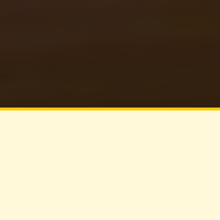
— NOSSO MANIFESTO —
Tolerar o mediano
não faz parte
do que somos.